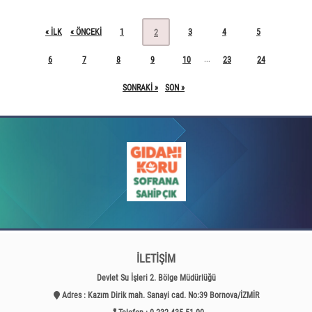
« ILK
« ÖNCEKI
1
3
4
5
2
6
7
8
9
10
23
24
...
SONRAKI »
SON »
İLETİŞİM
Devlet Su İşleri 2. Bölge Müdürlüğü
Adres : Kazım Dirik mah. Sanayi cad. No:39 Bornova/İZMİR