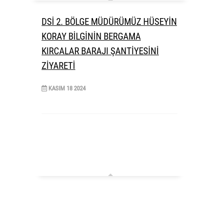
DSİ 2. BÖLGE MÜDÜRÜMÜZ HÜSEYİN
KORAY BİLGİNİN BERGAMA
KIRCALAR BARAJI ŞANTİYESİNİ
ZİYARETİ
KASIM
18
2024